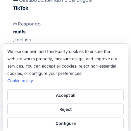
Os subo contenido no bailongo a
TikTok
✉ Respondo
mails
, incluso.
We use our own and third-party cookies to ensure the
Y si una persona no puede tener teléfono, que
website works properly, measure usage, and improve our
le quiten el teléfono.
services. You can accept all cookies, reject non-essential
cookies, or configure your preferences.
Cookie policy
Accept all
Reject
Odi O'Malley © 2016-2025. Todos Los Derechos
Configure
Reservados.