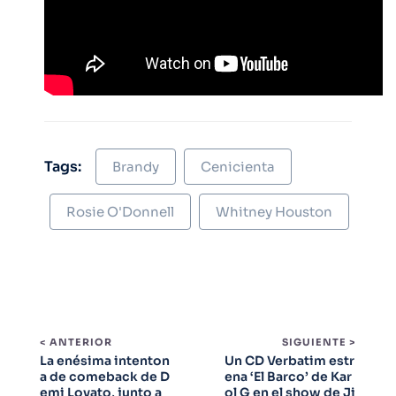
Tags:
Brandy
Cenicienta
Rosie O'Donnell
Whitney Houston
< ANTERIOR
SIGUIENTE >
La enésima intenton
Un CD Verbatim estr
a de comeback de D
ena ‘El Barco’ de Kar
emi Lovato, junto a
ol G en el show de Ji