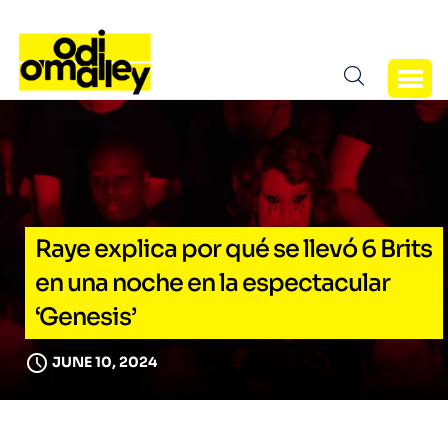
Raye explica por qué se llevó 6 Brits
en una noche en la espectacular
‘Genesis’
JUNE 10, 2024