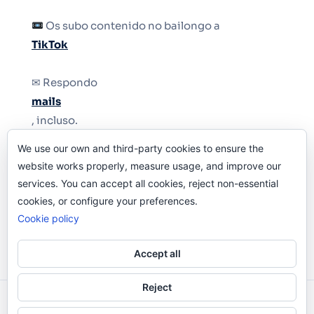
Os subo contenido no bailongo a
TikTok
✉ Respondo
mails
, incluso.
We use our own and third-party cookies to ensure the
Y si una persona no puede tener teléfono, que
website works properly, measure usage, and improve our
le quiten el teléfono.
services. You can accept all cookies, reject non-essential
cookies, or configure your preferences.
Cookie policy
Accept all
Reject
Odi O'Malley © 2016-2025. Todos Los Derechos