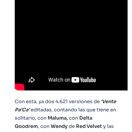
Con esta, ya dos 4.621 versiones de
‘Vente
Pa’Ca’
editadas, contando las que tiene en
solitario, con
Maluma,
con
Delta
Goodrem
, con
Wendy
de
Red Velvet
y las