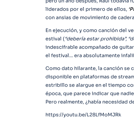
pero un año después, Raúl todavía fu
liderados por el primero de ellos,
‘P
con ansias de movimiento de cadera
En ejecución, y como canción del v
estival (
“debería estar prohibida”, “d
indescifrable acompañado de guitarr
el festival… era absolutamente infali
Como dato hilarante, la canción se c
disponible en plataformas de streami
estribillo se alargue en el tiempo c
época, que parece indicar que nadi
Pero realmente, ¿había necesidad d
https://youtu.be/L28LfMoMJRk