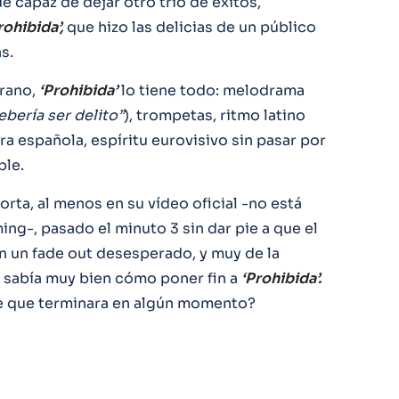
e capaz de dejar otro trío de éxitos,
rohibida’,
que hizo las delicias de un público
s.
erano,
‘Prohibida’
lo tiene todo: melodrama
ebería ser delito”
), trompetas, ritmo latino
a española, espíritu eurovisivo sin pasar por
ble.
orta, al menos en su vídeo oficial -no está
ng-, pasado el minuto 3 sin dar pie a que el
on un fade out desesperado, y muy de la
e sabía muy bien cómo poner fin a
‘Prohibida’.
e que terminara en algún momento?