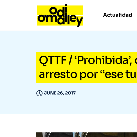
Actualidad
QTTF / ‘Prohibida’,
arresto por “ese 
JUNE 26, 2017