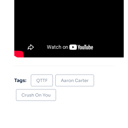
Tags:
QTTF
Aaron Carter
Crush On You