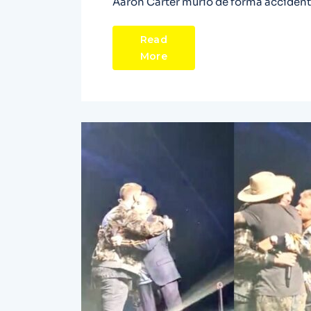
Aaron Carter murió de forma accidental
Read
More