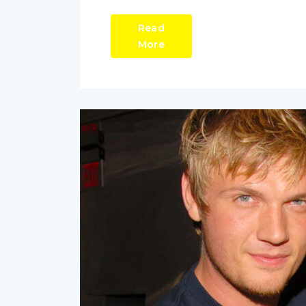
Read
More