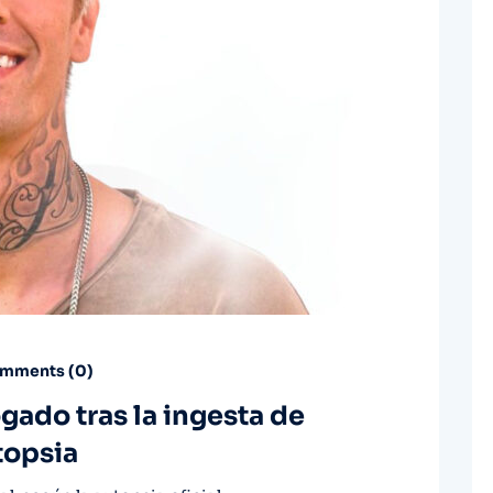
mments (
0
)
gado tras la ingesta de
topsia