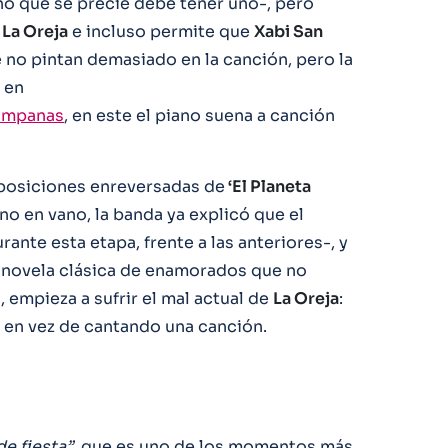
ino que se precie debe tener uno-, pero
e
La Oreja
e incluso permite que
Xabi San
no pintan demasiado en la canción, pero la
 en
campanas
, en este el piano suena a canción
posiciones enreversadas de
‘El Planeta
no en vano, la banda ya explicó que el
nte esta etapa, frente a las anteriores-, y
onovela clásica de enamorados que no
, empieza a sufrir el mal actual de
La Oreja
:
 en vez de cantando una canción.
de fiesta”
, que es uno de los momentos más