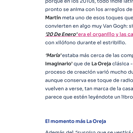
porque en los 2010s, todo indie lat
pronto se anima con los arreglos d
Martín
meta uno de esos toques que 
convierten en algo muy Van Gogh: si
’20 De Enero’
era el organillo y las 
con xilófono durante el estribillo.
‘María’
estaba más cerca de las com
Imaginario’
que de
La Oreja
clásica -
proceso de creación varió mucho dura
aunque conserva ese toque de radi
vuelven a verse, tan marca de la casa
parece que estén leyéndote un libro
El momento más La Oreja
Además del
“suspiro que se vestirá 