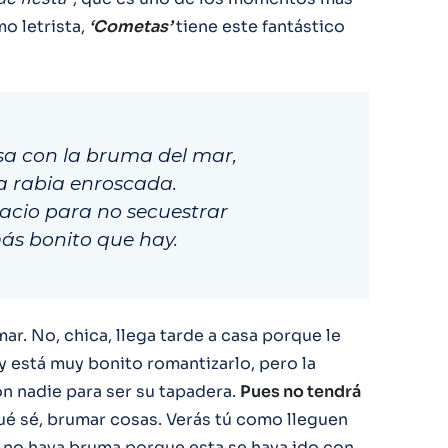
mo letrista,
‘Cometas’
tiene este fantástico
sa con la bruma del mar,
la rabia enroscada.
acio para no secuestrar
ás bonito que hay.
ar. No, chica, llega tarde a casa porque le
y está muy bonito romantizarlo, pero la
on nadie para ser su tapadera.
Pues no tendrá
ué sé, brumar cosas. Verás tú como lleguen
a y no haya bruma porque esta se haya ido con