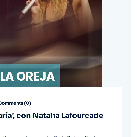
Comments (
0
)
aría’, con Natalia Lafourcade