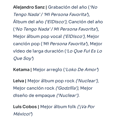
Alejandro Sanz |
Grabación del año (
‘No
Tengo Nada’ / ‘Mi Persona Favorita’
),
Álbum del año
(‘ElDisco’),
Canción del año
(
‘No Tengo Nada’ / Mi Persona Favorita’
),
Mejor álbum pop vocal
(‘ElDisco’),
Mejor
canción pop (
‘Mi Persona Favorita’
), Mejor
vídeo de larga duración (
‘Lo Que Fui Es Lo
Que Soy’
)
Ketama |
Mejor arreglo (
‘Loko De Amor’
)
Leiva |
Mejor álbum pop rock
(‘Nuclear’),
Mejor canción rock
(‘Godzilla’),
Mejor
diseño de empaque
(‘Nuclear’).
Luis Cobos |
Mejor álbum folk
(‘¡Va Por
México!’
)