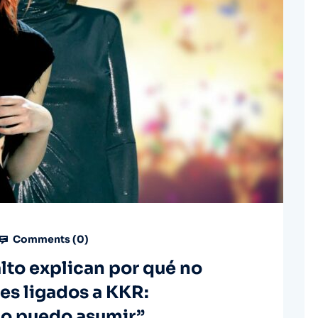
Comments (
0
)
lto explican por qué no
les ligados a KKR:
o puedo asumir”