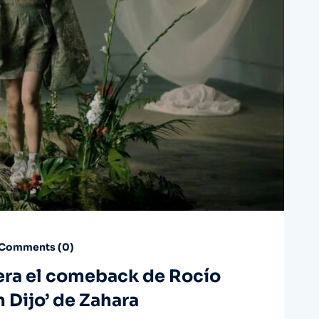
Comments (
0
)
iera el comeback de Rocío
n Dijo’ de Zahara