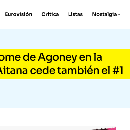
Eurovisión
Crítica
Listas
Nostalgia
lome de Agoney en la
itana cede también el #1