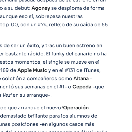
o a su debut:
Agoney
se desploma de forma
aunque eso sí, sobrepasa nuestras
top100, con un #74, reflejo de su caída de 56
de ser un éxito, y tras un buen estreno en
er bastante rápido. El funky del canario no ha
 estos momentos, el single se mueve en el
 #189 de
Apple Music
y en el #131 de iTunes,
 de colchón a compañeros como
Aitana
-
entó sus semanas en el #1- o
Cepeda
-que
 Vez’
en su arranque-.
ía de que arranque el nuevo
‘Operación
 demasiado brillante para los alumnos de
gunas posiciones -en algunos casos más