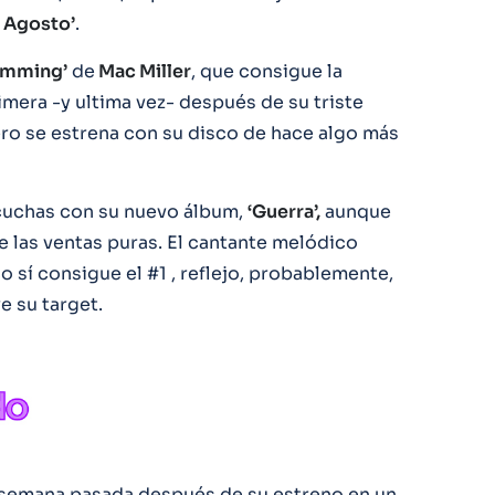
o Agosto’
.
imming’
de
Mac Miller
, que consigue la
imera -y ultima vez- después de su triste
ero se estrena con su disco de hace algo más
cuchas con su nuevo álbum,
‘Guerra’,
aunque
e las ventas puras. El cantante melódico
co sí consigue el #1 , reflejo, probablemente,
e su target.
a semana pasada después de su estreno en un