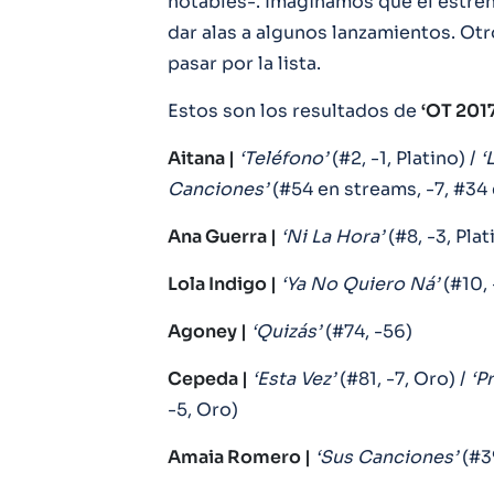
notables-. Imaginamos que el estren
dar alas a algunos lanzamientos. Ot
pasar por la lista.
Estos son los resultados de
‘OT 201
Aitana |
‘Teléfono’
(#2, -1, Platino) /
‘
Canciones’
(#54 en streams, -7, #34 
Ana Guerra |
‘Ni La Hora’
(#8, -3, Plat
Lola Indigo |
‘Ya No Quiero Ná’
(#10, 
Agoney |
‘Quizás’
(#74, -56)
Cepeda |
‘Esta Vez’
(#81, -7, Oro) /
‘P
-5, Oro)
Amaia Romero |
‘Sus Canciones’
(#39