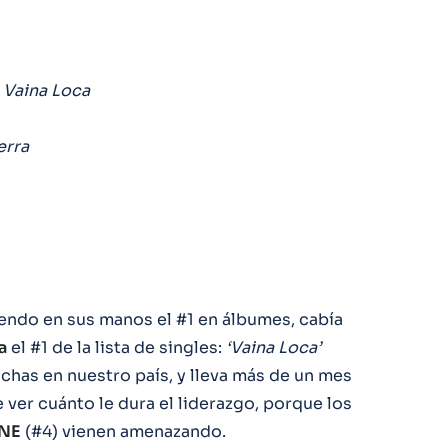
Vaina Loca
rra
iendo en sus manos el #1 en álbumes, cabía
a
el #1 de la lista de singles:
‘Vaina Loca’
has en nuestro país, y lleva más de un mes
 ver cuánto le dura el liderazgo, porque los
INE
(#4) vienen amenazando.