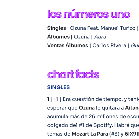
Singles |
Ozuna Feat. Manuel Turizo |
Álbumes |
Ozuna |
Aura
Ventas Álbumes
| Carlos Rivera |
Gue
SINGLES
1
|
+1
| Era cuestión de tiempo, y ten
esperar que
Ozuna
le quitara a
Aitan
acumula más de 26 millones de escuc
colgado del #1 de Spotify. Habrá que
temas de
Mozart La Para
(#3) y
6IX9