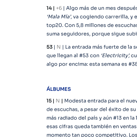
14 |
+6
| Algo más de un mes después 
‘Mala Mía’
, va cogiendo carrerilla, 
top20. Con 5,8 millones de escuchas
suma seguidores, porque sigue subie
53
|
N
| La entrada más fuerte de la
que llegan al #53 con
‘Electricity’,
cu
algo por encima: esta semana es #38,
ÁLBUMES
15 |
N
|
Modesta entrada para el nue
de escuchas, a pesar del éxito de su 
más radiado del país y aún #13 en la 
esas cifras queda también en ventas
momento tan poco competitivo. Los 