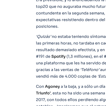
top20 que no auguraba mucho futur
contundente en la segunda semana, 
expectativas resistiendo dentro del 
posiciones.
‘Quizás’
no estaba teniendo síntomas 
las primeras horas, no tardaba en ca
resultado demasiado efectista, y en
#191 de
Spotify
(1,3 millones), en el
una plataforma que les ha servido
gracias a las ventas de
‘Teléfono’
aum
vendió más de 4.000 copias de
‘Esta
Con
Agoney
a la baja, y a sólo un d
Triunfo’
, esta no ha sido una semana
2017, con todos ellos perdiendo al