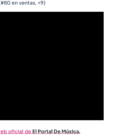
(#80 en ventas, +9)
web oficial de
El Portal De Música.