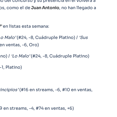
o del concurso y su presencia en él volverá a
ros, como el de
Juan Antonio
, no han llegado a
7’
en listas esta semana:
Lo Malo’
(#24, -8, Cuádruple Platino) /
‘Sus
en ventas, -6, Oro)
ino) /
‘Lo Malo’
(#24, -8, Cuádruple Platino)
-1, Platino)
rincipios’
(#16 en streams, -6, #10 en ventas,
 en streams, -4, #74 en ventas, +6)