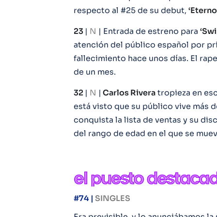
respecto al #25 de su debut,
‘Etern
23
|
N
| Entrada de estreno para
‘Sw
atención del público español por pr
fallecimiento hace unos días. El rap
de un mes.
32
|
N
|
Carlos Rivera
tropieza en es
está visto que su público vive más d
conquista la lista de ventas y su dis
del rango de edad en el que se muev
#74 |
SINGLES
Era previsible, y lo anunciábamos l