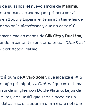
de su salida, el nuevo single de
Maluma,
y esta semana se asoma por primera vez al
 en Spotify España, el tema aún tiene las de
ndo en la plataforma y aún no es top10.
 semana cae en manos de
Silk City
y
Dua Lipa
,
ando la cantante aún compite con
‘One Kiss’
 certificada Platino.
vo álbum de
Álvaro Soler
, que alcanza el #15
single principal,
‘La Cintura’,
que es el tema
lista de singles con Doble Platino. Lejos de
 puras, con un #9 que sabe a poco en un
datos, eso sí, suponen una mejora notable