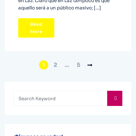
en La2. Claro que en La2 tampoco es que
aquello será a un público masivo; […]
Read
More
1
2
…
5