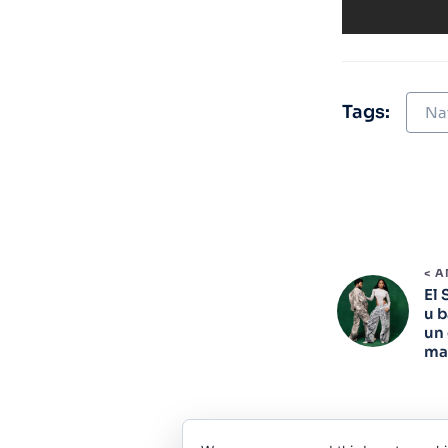
Tags:
Na
< 
El 
u b
un 
ma