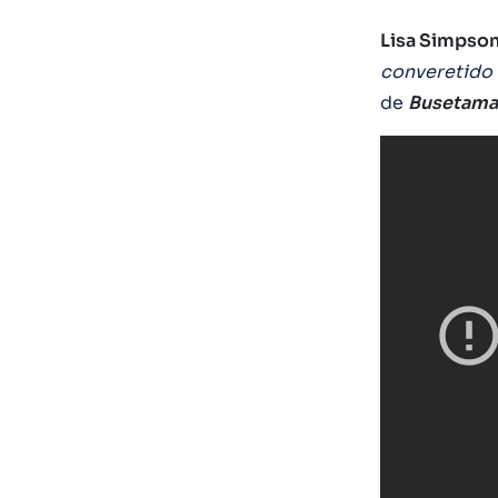
Lisa Simpso
converetido 
de
Busetama