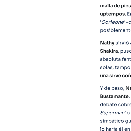
malla de pies
uptempos.
E
‘
Corleone
‘ -
posiblemente
Nathy
sirvió 
Shakira
, pus
absoluta fan
solas, tampo
una sirve co
Y de paso,
N
Bustamante
,
debate sobre
Superman’
o
simpático gu
lo haría él e