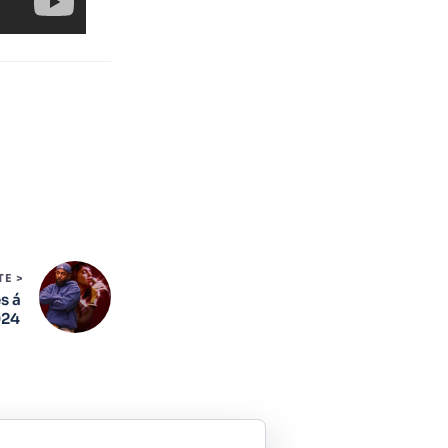
TE >
s á
024