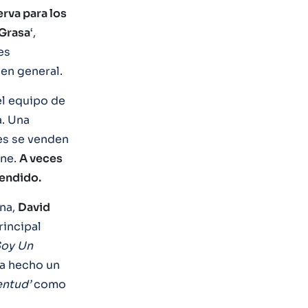
erva para los
Grasa
‘,
 es
en general.
el equipo de
a. Una
es se venden
rne.
A veces
cendido.
ina,
David
rincipal
Soy Un
a hecho un
entud’
como