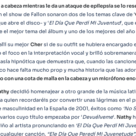
 a cabeza mientras le da un ataque de epilepsia se lo res
n el show de Fallon sonaron dos de los temas clave de ‘
que abre el disco- y ‘
El Día Que Perdí Mi Juventud
‘, que
 el mejor tema del álbum y uno de los mejores del año 
allí su mejor
Cher
si de su outfit se hubiera encargado 
o el foco en la interpretación vocal y brilló sobremaner
tasía hipnótica que demuestra que, cuando las cancion
co hace falta mucho prop y mucha historia que las ado
ño con una cota de malla en la cabeza y un micrófono en
athy
decidió homenajear a otro grande de la música lat
 a quien recordaréis por convertir unas lágrimas en el p
 masculinidad en la España de 2001, éxitos como
‘No 
 varios cuyo título empezaba por ‘
Devuélveme
‘.
Nathy
h
iño al artista pronunciando en
‘El Día Que Perdí Mi Juv
n cualquier canción.
“Ele Día Que Peredí Mi Juvenetude”.