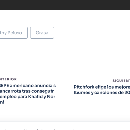
thy Peluso
Grasa
ANTERIOR
SIGUIEN
SEPE americano anuncia s
Pitchfork elige los mejore
ancarrota tras conseguir
lbumes y canciones de 2
empleo para Khalid y Nor
ni