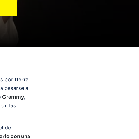
s por tierra
a pasarse a
s
Grammy
,
ron las
el de
nario con una