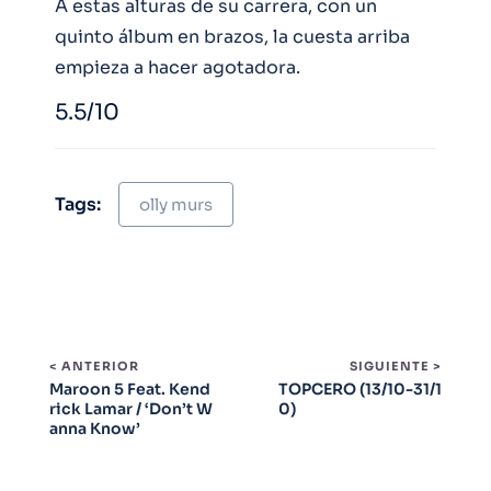
A estas alturas de su carrera, con un
quinto álbum en brazos, la cuesta arriba
empieza a hacer agotadora.
5.5/10
Tags:
olly murs
< ANTERIOR
SIGUIENTE >
Maroon 5 Feat. Kend
TOPCERO (13/10-31/1
rick Lamar / ‘Don’t W
0)
anna Know’