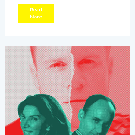
Read
More