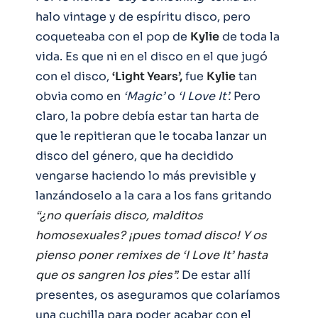
halo vintage y de espíritu disco, pero
coqueteaba con el pop de
Kylie
de toda la
vida. Es que ni en el disco en el que jugó
con el disco,
‘Light Years’,
fue
Kylie
tan
obvia como en
‘Magic’
o
‘I Love It’.
Pero
claro, la pobre debía estar tan harta de
que le repitieran que le tocaba lanzar un
disco del género, que ha decidido
vengarse haciendo lo más previsible y
lanzándoselo a la cara a los fans gritando
“¿no queríais disco, malditos
homosexuales? ¡pues tomad disco! Y os
pienso poner remixes de ‘I Love It’ hasta
que os sangren los pies”.
De estar allí
presentes, os aseguramos que colaríamos
una cuchilla para poder acabar con el