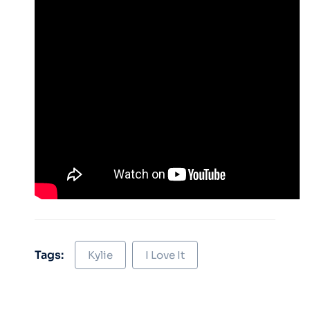
Tags:
Kylie
I Love It