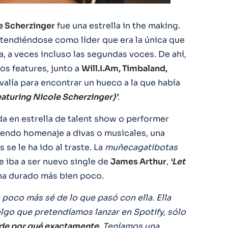
e Scherzinger
fue una estrella in the making.
ntendiéndose como líder que era la única que
a, a veces incluso las segundas voces. De ahí,
os features, junto a
Will.I.Am, Timbaland,
alía para encontrar un hueco a la que había
eaturing Nicole Scherzinger)’
.
a en estrella de talent show o performer
diendo homenaje a divas o musicales, una
 se le ha ido al traste. La
muñecagatibotas
e iba a ser nuevo single de
James Arthur
,
‘Let
a ha durado más bien poco.
poco más sé de lo que pasó con ella. Ella
algo que pretendíamos lanzar en Spotify, sólo
 de por qué exactamente.
Teníamos una