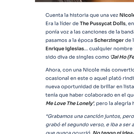
Cuenta la historia que una vez
Nicol
Era la líder de
The Pussycat Dolls
, e
ponía voz a las canciones de la band
pasamos a la época
Scherzinger
de l
Enrique Iglesias
… cualquier nombre v
sido diva de singles como
‘Jai Ho (F
Ahora, con una Nicole más convertid
ocasional en este o aquel plató rin
nueva oportunidad de brillar en listas
tenía que haber colaborado en el qu
Me Love The Lonely’
, pero la alegrí
“Grabamos una canción juntos, pero 
grabó el segundo verso, e iba a ser 
que nunca ocurrió.
No tengo ni idea