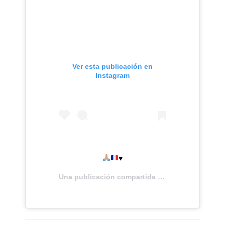
Ver esta publicación en
Instagram
♥️
Una publicación compartida de
Barbie®
(@nickim