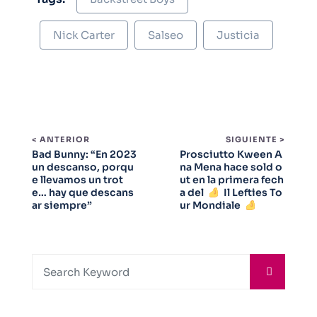
Nick Carter
Salseo
Justicia
< ANTERIOR
SIGUIENTE >
Bad Bunny: “En 2023
Prosciutto Kween A
un descanso, porqu
na Mena hace sold o
e llevamos un trot
ut en la primera fech
e… hay que descans
a del
Il Lefties To
ar siempre”
ur Mondiale