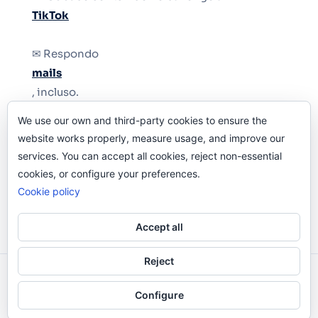
TikTok
✉ Respondo
mails
, incluso.
We use our own and third-party cookies to ensure the
Y si una persona no puede tener teléfono, que
website works properly, measure usage, and improve our
le quiten el teléfono.
services. You can accept all cookies, reject non-essential
cookies, or configure your preferences.
Cookie policy
Accept all
Reject
Odi O'Malley © 2016-2025. Todos Los Derechos
Configure
Reservados.