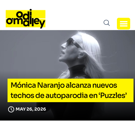
Mónica Naranjo alcanza nuevos
techos de autoparodia en ‘Puzzles’
MAY 26, 2026