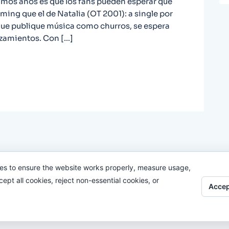
imos años es que los fans pueden esperar que
timing que el de Natalia (OT 2001): a single por
que publique música como churros, se espera
nzamientos. Con […]
es to ensure the website works properly, measure usage,
pt all cookies, reject non-essential cookies, or
Accep
Odi O'Malley © 2016-2025. Todos Los Derechos Reservados