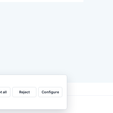
t all
Reject
Configure
.