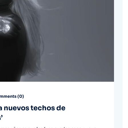
mments (
0
)
a nuevos techos de
’