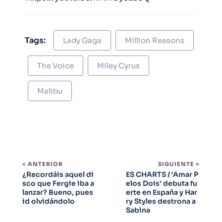
Tags:
Lady Gaga
Million Reasons
The Voice
Miley Cyrus
Malibu
< ANTERIOR
SIGUIENTE >
¿Recordáis aquel di
ES CHARTS / ‘Amar P
sco que Fergie iba a
elos Dois’ debuta fu
lanzar? Bueno, pues
erte en España y Har
id olvidándolo
ry Styles destrona a
Sabina