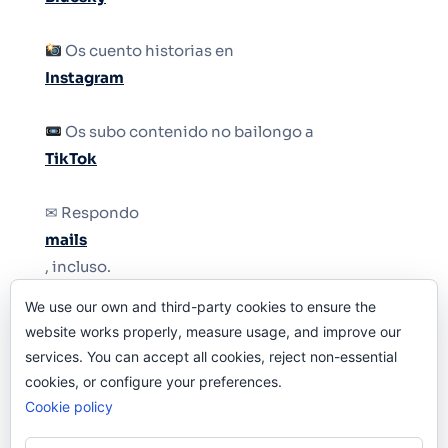
Os cuento historias en
Instagram
Os subo contenido no bailongo a
TikTok
✉ Respondo
mails
, incluso.
We use our own and third-party cookies to ensure the
Y si una persona no puede tener teléfono, que
website works properly, measure usage, and improve our
le quiten el teléfono.
services. You can accept all cookies, reject non-essential
cookies, or configure your preferences.
Cookie policy