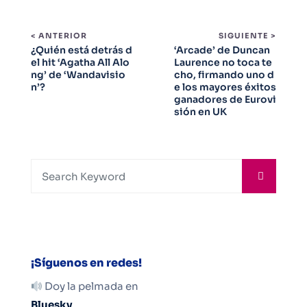
< ANTERIOR
SIGUIENTE >
¿Quién está detrás d
‘Arcade’ de Duncan
el hit ‘Agatha All Alo
Laurence no toca te
ng’ de ‘Wandavisio
cho, firmando uno d
n’?
e los mayores éxitos
ganadores de Eurovi
sión en UK
¡Síguenos en redes!
Doy la pelmada en
Bluesky