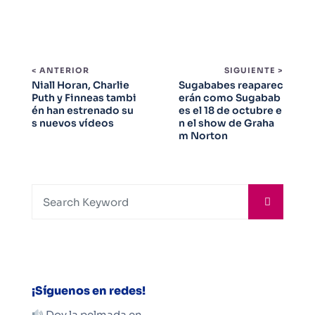
< ANTERIOR
SIGUIENTE >
Niall Horan, Charlie
Sugababes reaparec
Puth y Finneas tambi
erán como Sugabab
én han estrenado su
es el 18 de octubre e
s nuevos vídeos
n el show de Graha
m Norton
¡Síguenos en redes!
Doy la pelmada en