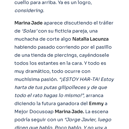
cuello para arriba. Ya es un logro,
considering.
Marina Jade
aparece discutiendo el tráiler
de
‘Solas’
con su ficticia pareja, una
muchacha de corte algo
Natalia Lacunza
habiendo pasado corriendo por el pasillo
de una tienda de piercings, cayéndosele
todos los estantes en la cara. Y todo es
muy dramático, todo ocurre con
muchísima pasión.
“¡ESTOY HAR-TA! Estoy
harta de tus putas gilipolleces y de que
todo el rato hagas lo mismo!”
, arranca
diciendo la futura ganadora del
Emmy
a
Mejor Docusoap
Marina Jade.
La escena
podría seguir con un
“Jorge Javier, luego
dicen que hablo. Poco hablo. Y no voy a