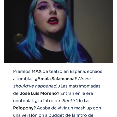
Premios
MAX
de teatro en España, echaos
a temblar.
¿Amaia Salamanca?
Never
should’ve happened.
¿Las matrimoniadas
de
Jose Luis Moreno?
Entran en la era
centenial. ¿La intro de
‘Sentir’
de
La
Pelopony?
Acaba de vivir un mash up con
una versión on a budget de la intro de