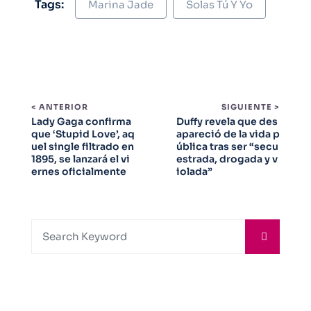
Tags:
Marina Jade
Solas Tú Y Yo
< ANTERIOR
SIGUIENTE >
Lady Gaga confirma
Duffy revela que des
que ‘Stupid Love’, aq
apareció de la vida p
uel single filtrado en
ública tras ser “secu
1895, se lanzará el vi
estrada, drogada y v
ernes oficialmente
iolada”