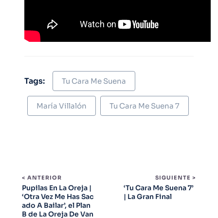
Tags:
Tu Cara Me Suena
María Villalón
Tu Cara Me Suena 7
< ANTERIOR
SIGUIENTE >
Pupilas En La Oreja |
‘Tu Cara Me Suena 7’
‘Otra Vez Me Has Sac
| La Gran Final
ado A Bailar’, el Plan
B de La Oreja De Van