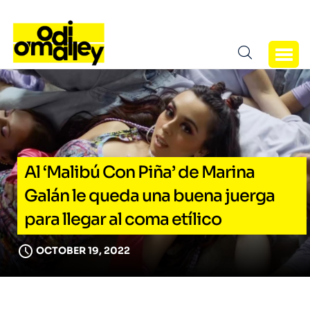
Al ‘Malibú Con Piña’ de Marina
Galán le queda una buena juerga
para llegar al coma etílico
OCTOBER 19, 2022