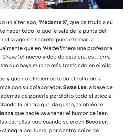
o un alter ego,
‘Madame X’
, que da título a su
te hacer todo lo que le sale de la punta del
 el la agente secreto puede tomar la
igualmente que en
‘Medellín’
era una profesora
n
‘Crave’,
el nuevo vídeo de esta era, es…
erm,
sin que haya mucho más trasfondo en el clip.
o y que no olvidemos todo el rollo de la
unica con su colaborador,
Swae Lee
, a base de
, además de ponerle perdidito todo el ático a
tando la piedra que da gusto, también le
donna
que nadie va a tener el humor de leer,
las estrellas pop cuando se creen
Becquer.
ue si negra por fuera, por dentro color de