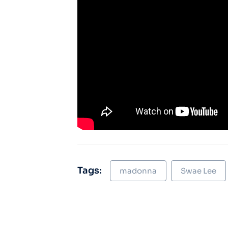
Tags:
madonna
Swae Lee