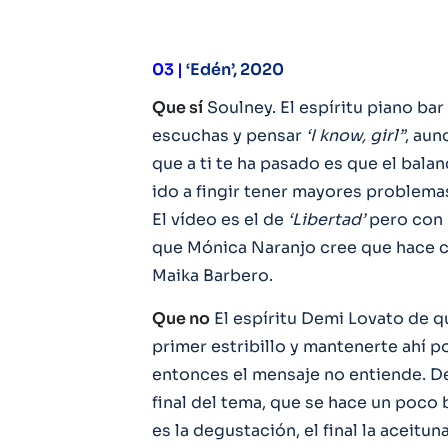
03 |
‘Edén’, 2020
Que sí
Soulney. El espíritu piano bar
escuchas y pensar
‘I know, girl”
, aun
que a ti te ha pasado es que el balan
ido a fingir tener mayores problemas
El vídeo es el de
‘Libertad’
pero con F
que Mónica Naranjo cree que hace co
Maika Barbero.
Que no
El espíritu Demi Lovato de qu
primer estribillo y mantenerte ahí po
entonces el mensaje no entiende. De
final del tema, que se hace un poco b
es la degustación, el final la aceituna