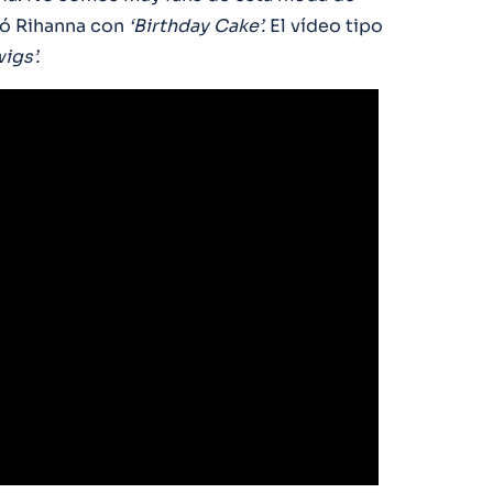
ó Rihanna con
‘Birthday Cake’.
El vídeo tipo
igs’.