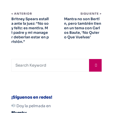
< ANTERIOR
SIGUIENTE >
Britney Spears estall
Mantra no son Bertí
a ante la juez: “No so
n, pero también tien
y feliz: es mentira. M
en un tema con Carl
i padre y mi manage
os Baute, ‘No Quier
r deberían estar en p
o Que Vuelvas’
risión.”
¡Síguenos en redes!
Doy la pelmada en
Bluesky