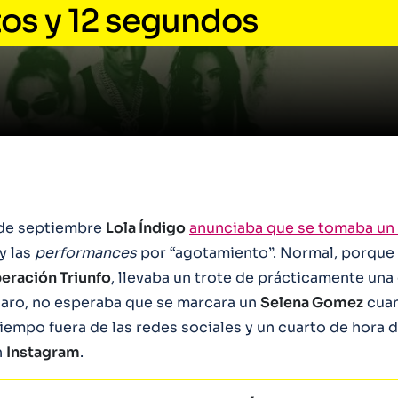
tos y 12 segundos
de septiembre
Lola Índigo
anunciaba que se tomaba un
y las
performances
por “agotamiento”. Normal, porque
eración Triunfo
, llevaba un trote de prácticamente un
claro, no esperaba que se marcara un
Selena Gomez
cuan
tiempo fuera de las redes sociales y un cuarto de hora
n
Instagram
.