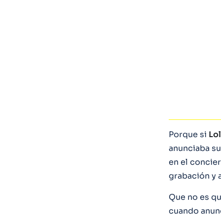
Porque si
Lol
anunciaba s
en el concie
grabación y 
Que no es q
cuando anunc