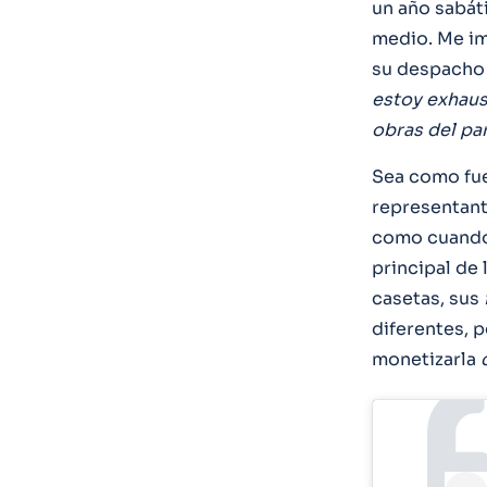
un año sabáti
medio. Me i
su despacho 
estoy exhaus
obras del pa
Sea como fu
representant
como cuando 
principal de 
casetas, sus
diferentes, 
monetizarla