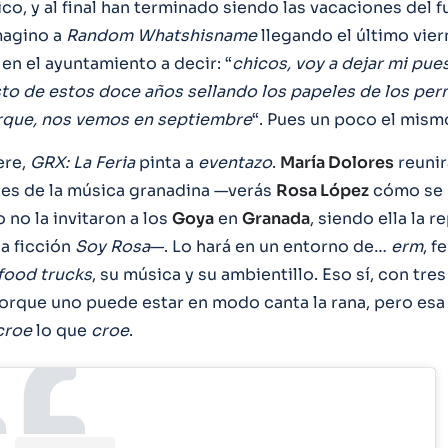
co, y al final han terminado siendo las vacaciones del 
magino a
Random Whatshisname
llegando el último viern
en el ayuntamiento a decir: “
chicos, voy a dejar mi pu
to de estos doce años sellando los papeles de los per
rque, nos vemos en septiembre
“. Pues un poco el mis
ere,
GRX: La Feria
pinta a
eventazo
.
María Dolores
reunirá
es de la música granadina —verás
Rosa López
cómo se 
no la invitaron a los
Goya
en
Granada
, siendo ella la r
la ficción
Soy Rosa
—. Lo hará en un entorno de…
erm
, f
food trucks
, su música y su ambientillo. Eso sí, con tre
porque uno puede estar en modo canta la rana, pero esa
croe
lo que
croe
.