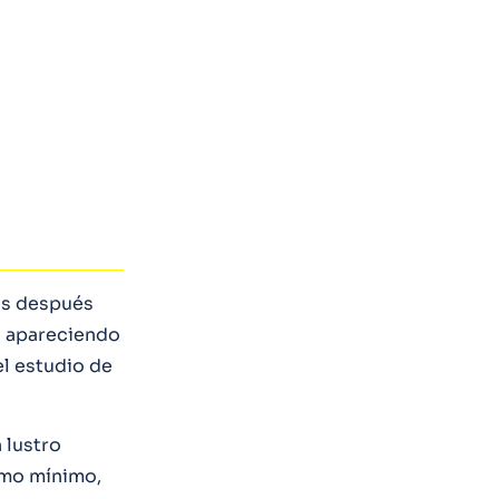
as después
i
apareciendo
l estudio de
 lustro
como mínimo,