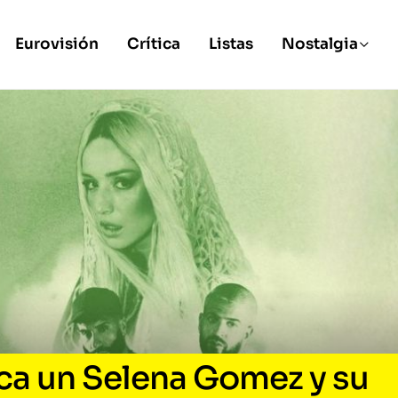
Eurovisión
Crítica
Listas
Nostalgia
rca un Selena Gomez y su