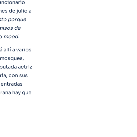
funcionario
es de julio a
esto porque
misos de
mo
mood
.
 allí a varios
mosquea,
eputada actriz
eria, con sus
s entradas
 rana hay que