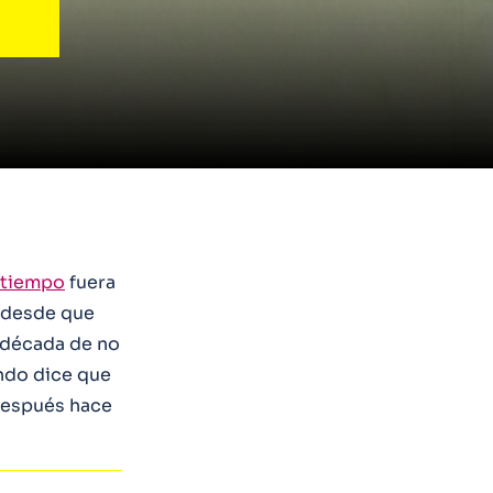
 tiempo
fuera
 desde que
a década de no
do dice que
 después hace