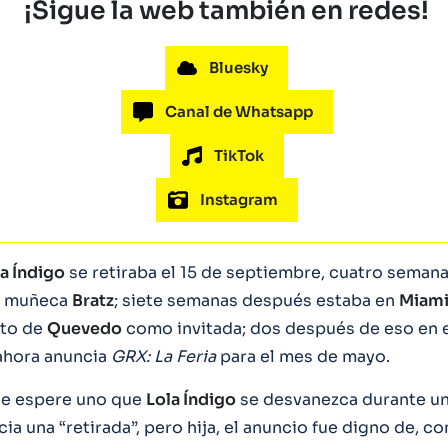
¡Sigue la web también en redes!
Bluesky
Canal de Whatsapp
TikTok
Instagram
a Índigo
se retiraba el 15 de septiembre, cuatro seman
u muñeca
Bratz
; siete semanas después estaba en
Miam
rto de
Quevedo
como invitada; dos después de eso en e
ahora anuncia
GRX: La Feria
para el mes de mayo.
ue espere uno que
Lola Índigo
se desvanezca durante un
ia una “retirada”, pero hija, el anuncio fue digno de, 