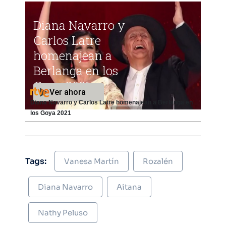
Diana Navarro y Carlos Latre homenajean a Berlanga en
los Goya 2021
Tags:
Vanesa Martín
Rozalén
Diana Navarro
Aitana
Nathy Peluso