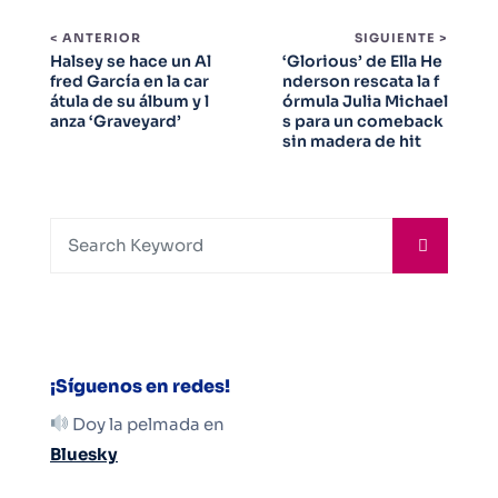
< ANTERIOR
SIGUIENTE >
Halsey se hace un Al
‘Glorious’ de Ella He
fred García en la car
nderson rescata la f
átula de su álbum y l
órmula Julia Michael
anza ‘Graveyard’
s para un comeback
sin madera de hit
¡Síguenos en redes!
Doy la pelmada en
Bluesky