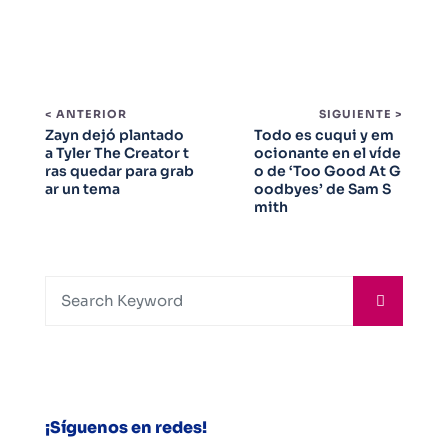
< ANTERIOR
SIGUIENTE >
Zayn dejó plantado
Todo es cuqui y em
a Tyler The Creator t
ocionante en el víde
ras quedar para grab
o de ‘Too Good At G
ar un tema
oodbyes’ de Sam S
mith
¡Síguenos en redes!