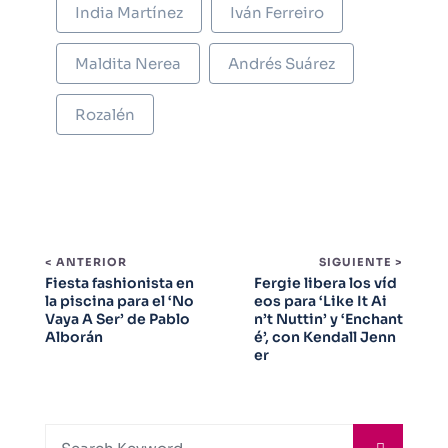
India Martínez
Iván Ferreiro
Maldita Nerea
Andrés Suárez
Rozalén
< ANTERIOR
SIGUIENTE >
Fiesta fashionista en
Fergie libera los víd
la piscina para el ‘No
eos para ‘Like It Ai
Vaya A Ser’ de Pablo
n’t Nuttin’ y ‘Enchant
Alborán
é’, con Kendall Jenn
er