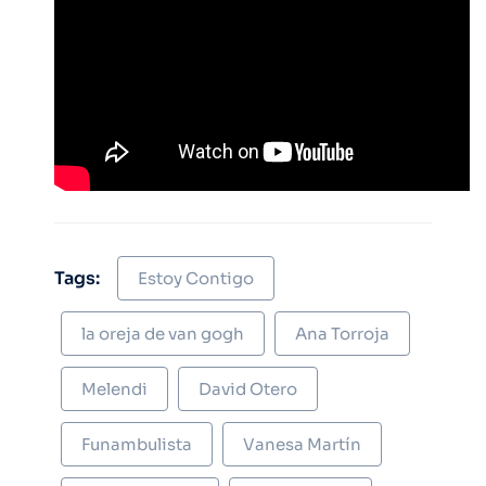
Tags:
Estoy Contigo
la oreja de van gogh
Ana Torroja
Melendi
David Otero
Funambulista
Vanesa Martín