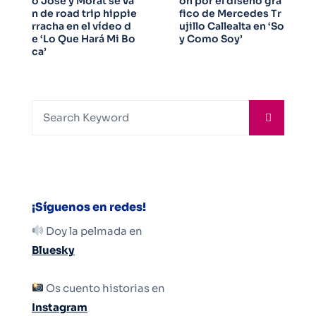
o José y Morat se va
ón por el diseño grá
n de road trip hippie
fico de Mercedes Tr
rracha en el vídeo d
ujillo Callealta en ‘So
e ‘Lo Que Hará Mi Bo
y Como Soy’
ca’
¡Síguenos en redes!
Doy la pelmada en
Bluesky
Os cuento historias en
Instagram