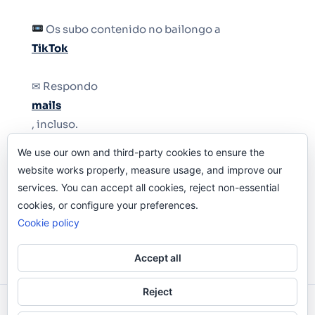
Os subo contenido no bailongo a
TikTok
✉ Respondo
mails
, incluso.
We use our own and third-party cookies to ensure the
Y si una persona no puede tener teléfono, que
website works properly, measure usage, and improve our
le quiten el teléfono.
services. You can accept all cookies, reject non-essential
cookies, or configure your preferences.
Cookie policy
Accept all
Reject
Odi O'Malley © 2016-2025. Todos Los Derechos