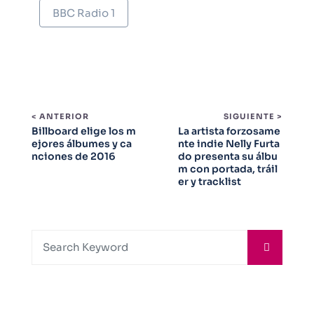
BBC Radio 1
< ANTERIOR
SIGUIENTE >
Billboard elige los m
La artista forzosame
ejores álbumes y ca
nte indie Nelly Furta
nciones de 2016
do presenta su álbu
m con portada, tráil
er y tracklist