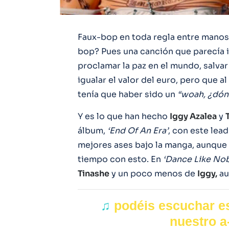
Faux-bop en toda regla entre manos.
bop? Pues una canción que parecía ir 
proclamar la paz en el mundo, salvar 
igualar el valor del euro, pero que a
tenía que haber sido un
“woah, ¿dónde
Y es lo que han hecho
Iggy Azalea
y
álbum,
‘End Of An Era’
, con este lea
mejores ases bajo la manga, aunqu
tiempo con esto. En
‘Dance Like No
Tinashe
y un poco menos de
Iggy,
au
♫
podéis escuchar es
nuestro a-