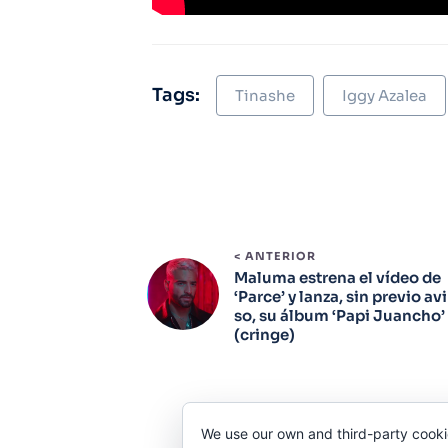
Tags:
Tinashe
Iggy Azalea
< ANTERIOR
Maluma estrena el vídeo de
‘Parce’ y lanza, sin previo avi
so, su álbum ‘Papi Juancho’
(cringe)
We use our own and third-party cooki