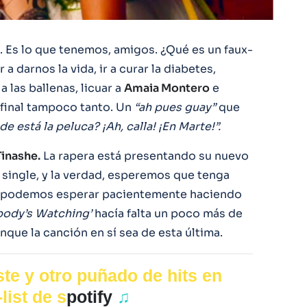
 Es lo que tenemos, amigos. ¿Qué es un faux-
a darnos la vida, ir a curar la diabetes,
a las ballenas, licuar a
Amaia Montero
e
l final tampoco tanto. Un
“ah pues guay”
que
 está la peluca? ¡Ah, calla! ¡En Marte!”.
Tinashe.
La rapera está presentando su nuevo
d single, y la verdad, esperemos que tenga
e podemos esperar pacientemente haciendo
body’s Watching’
hacía falta un poco más de
nque la canción en sí sea de esta última.
te y otro puñado de hits en
list de s
potify
♫