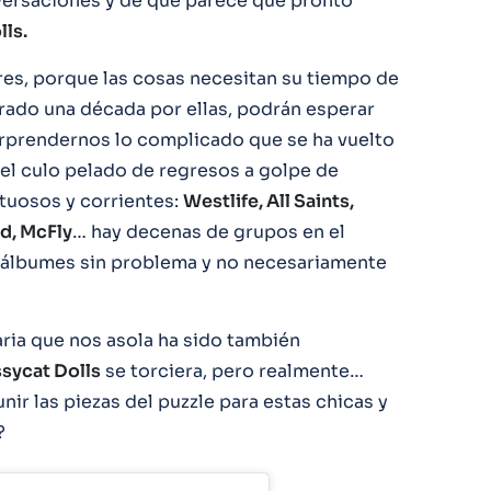
ersaciones y de que parece que pronto
lls.
ores, porque las cosas necesitan su tiempo de
rado una década por ellas, podrán esperar
rprendernos lo complicado que se ha vuelto
l culo pelado de regresos a golpe de
ctuosos y corrientes:
Westlife, All Saints,
ud, McFly
… hay decenas de grupos en el
 álbumes sin problema y no necesariamente
taria que nos asola ha sido también
sycat Dolls
se torciera, pero realmente…
nir las piezas del puzzle para estas chicas y
?