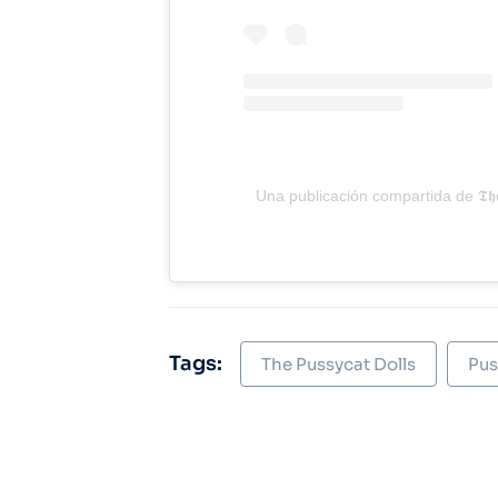
Una publicación compartida de 𝕿𝖍𝖊 𝕻𝖚
Tags:
The Pussycat Dolls
Pus