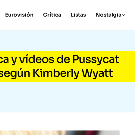
Eurovisión
Crítica
Listas
Nostalgia
a y vídeos de Pussycat
 según Kimberly Wyatt