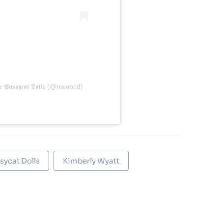
𝖘𝖘𝖞𝖈𝖆𝖙 𝕯𝖔𝖑𝖑𝖘 (@newpcd)
sycat Dolls
Kimberly Wyatt