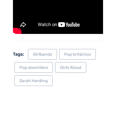
Tags:
Girlbands
Pop británico
Pop dosmilero
Girls Aloud
Sarah Harding