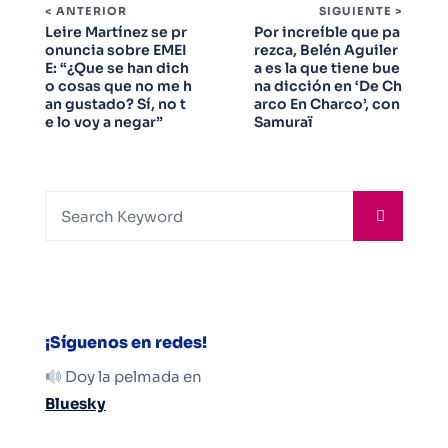
< ANTERIOR
SIGUIENTE >
Leire Martínez se pr
Por increíble que pa
onuncia sobre EMEI
rezca, Belén Aguiler
E: “¿Que se han dich
a es la que tiene bue
o cosas que no me h
na dicción en ‘De Ch
an gustado? Sí, no t
arco En Charco’, con
e lo voy a negar”
Samuraï
¡Síguenos en redes!
Doy la pelmada en
Bluesky