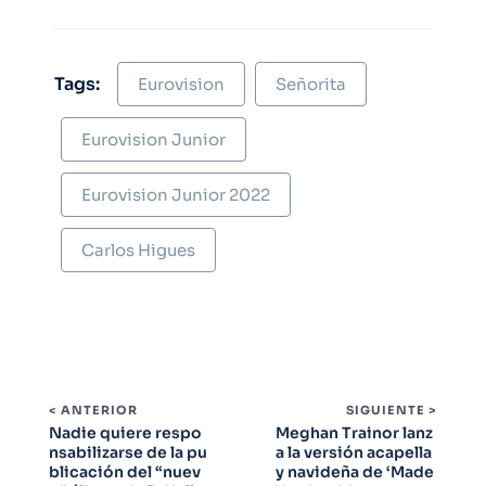
Tags:
Eurovision
Señorita
Eurovision Junior
Eurovision Junior 2022
Carlos Higues
< ANTERIOR
SIGUIENTE >
Nadie quiere respo
Meghan Trainor lanz
nsabilizarse de la pu
a la versión acapella
blicación del “nuev
y navideña de ‘Made