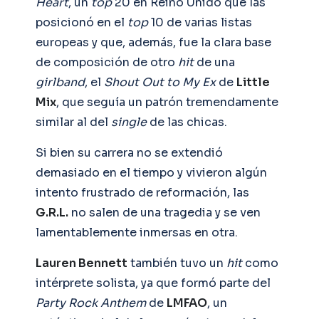
Heart
, un
top
20 en Reino Unido que las
posicionó en el
top
10 de varias listas
europeas y que, además, fue la clara base
de composición de otro
hit
de una
girlband
, el
Shout Out to My Ex
de
Little
Mix
, que seguía un patrón tremendamente
similar al del
single
de las chicas.
Si bien su carrera no se extendió
demasiado en el tiempo y vivieron algún
intento frustrado de reformación, las
G.R.L.
no salen de una tragedia y se ven
lamentablemente inmersas en otra.
Lauren Bennett
también tuvo un
hit
como
intérprete solista, ya que formó parte del
Party Rock Anthem
de
LMFAO
, un