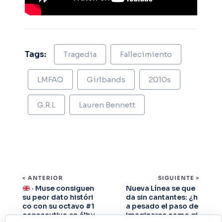
Tags:
Tragedia
Fallecimiento
LMFAO
Girlbands
2010s
G.R.L
Lauren Bennett
< ANTERIOR
SIGUIENTE >
· Muse consiguen
Nueva Línea se que
su peor dato históri
da sin cantantes: ¿h
co con su octavo #1
a pesado el paso de
consecutivo en álbu
imaginarse como gi