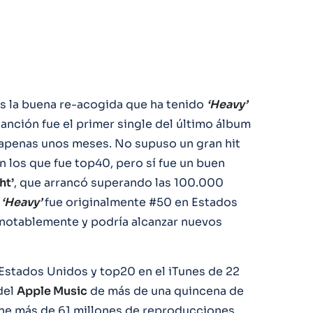
es la buena re-acogida que ha tenido
‘Heavy’
anción fue el primer single del último álbum
e apenas unos meses. No supuso un gran hit
n los que fue top40, pero sí fue un buen
ht’
, que arrancó superando las 100.000
.
‘Heavy’
fue originalmente #50 en Estados
 notablemente y podría alcanzar nuevos
Estados Unidos y top20 en el iTunes de 22
del
Apple Music
de más de una quincena de
iene más de 61 millones de reproducciones.