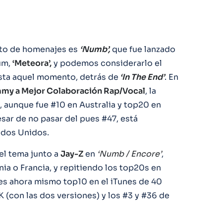
to de homenajes es
‘Numb’,
que fue lanzado
um,
‘Meteora’,
y podemos considerarlo el
asta aquel momento, detrás de
‘In The End’
. En
my a Mejor Colaboración Rap/Vocal
, la
, aunque fue #10 en Australia y top20 en
pesar de no pasar del pues #47, está
tados Unidos.
el tema junto a
Jay-Z
en
‘Numb / Encore’
,
nia o Francia, y repitiendo los top20s en
es ahora mismo top10 en el iTunes de 40
K (con las dos versiones) y los #3 y #36 de