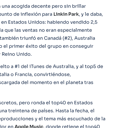
una acogida decente pero sin brillar
unto de inflexión para
Linkin Park
, y le daba,
a en Estados Unidos: habiendo vendido 2,5
la que las ventas no eran especialmente
 también triunfó en Canadá (#2), Australia
do el primer éxito del grupo en conseguir
y Reino Unido.
elto a #1 del iTunes de Australia, y al top5 de
alia o Francia, convirtiéndose,
scargada del momento en el planeta tras
cretos, pero ronda el top40 en Estados
a treintena de países. Hasta la fecha, el
eproducciones y el tema más escuchado de la
ejor en
Apple Music
, donde retiene el top40