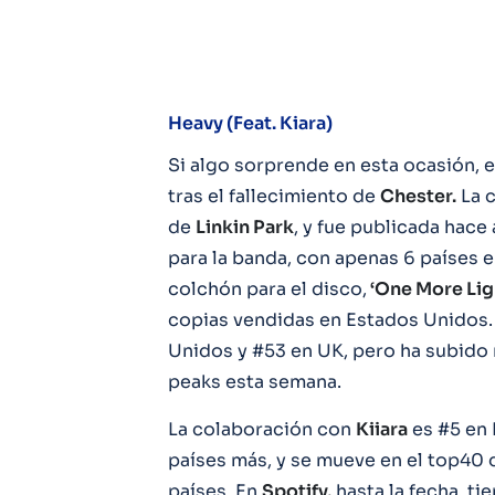
Heavy (Feat. Kiara)
Si algo sorprende en esta ocasión, 
tras el fallecimiento de
Chester.
La c
de
Linkin Park
, y fue publicada hac
para la banda, con apenas 6 países e
colchón para el disco,
‘One More Lig
copias vendidas en Estados Unidos
Unidos y #53 en UK, pero ha subido
peaks esta semana.
La colaboración con
Kiiara
es #5 en 
países más, y se mueve en el top40 
países. En
Spotify,
hasta la fecha, t