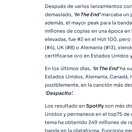
Después de varios lanzamientos con 
demasiado,
‘In The End’
marcaba un p
además, el mayor peak para la band
millones de copias en una época en 
elevadas, fue #2 en el Hot 100, pero
(#4), UK (#8) o Alemania (#13), sien
certificarse oro en Estados Unidos 
En los últimos días,
‘In The End’
ha vu
Estados Unidos, Alemania, Canadá, It
posiblemente, en la canción más de
‘Despacito’.
Los resultado en
Spotify
son más dis
Unidos y permanece en el top75 de un
tema ha obtenido 249 millones de r
banda en la plataforma. Funciona m