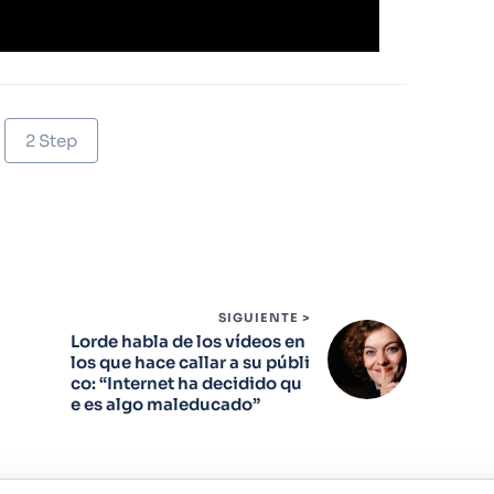
2 Step
SIGUIENTE >
Lorde habla de los vídeos en
los que hace callar a su públi
co: “Internet ha decidido qu
e es algo maleducado”