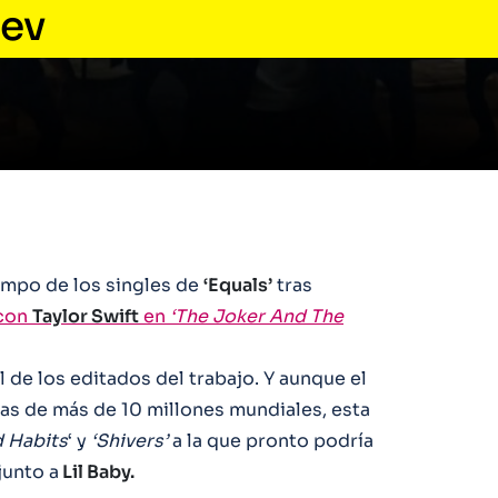
iev
empo de los singles de
‘Equals’
tras
 con
Taylor Swift
en
‘The Joker And The
 de los editados del trabajo. Y aunque el
eras de más de 10 millones mundiales, esta
 Habits
‘ y
‘Shivers’
a la que pronto podría
unto a
Lil Baby.