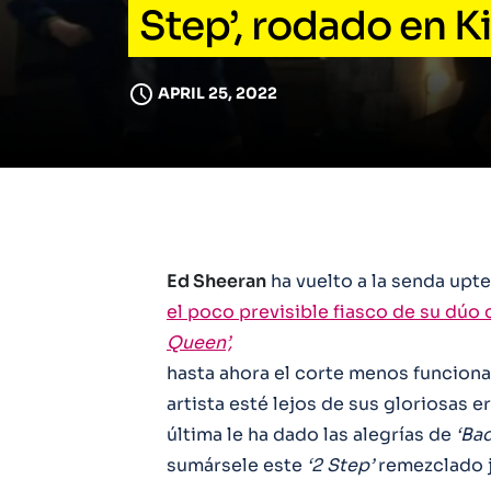
Step’, rodado en K
APRIL 25, 2022
Ed Sheeran
ha vuelto a la senda upt
el poco previsible fiasco de su dúo
Queen’,
hasta ahora el corte menos funcional
artista esté lejos de sus gloriosas 
última le ha dado las alegrías de
‘Bad
sumársele este
‘2 Step’
remezclado j