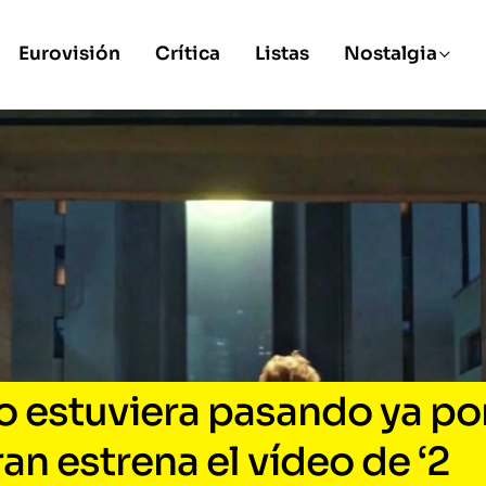
Eurovisión
Crítica
Listas
Nostalgia
o estuviera pasando ya po
an estrena el vídeo de ‘2