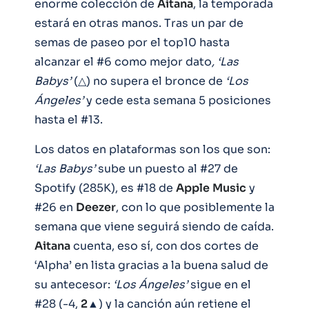
enorme colección de
Aitana
, la temporada
estará en otras manos. Tras un par de
semas de paseo por el top10 hasta
alcanzar el #6 como mejor dato
, ‘Las
Babys’
(△) no supera el bronce de
‘Los
Ángeles’
y cede esta semana 5 posiciones
hasta el #13.
Los datos en plataformas son los que son:
‘Las Babys’
sube un puesto al #27 de
Spotify (285K), es #18 de
Apple
Music
y
#26 en
Deezer
, con lo que posiblemente la
semana que viene seguirá siendo de caída.
Aitana
cuenta, eso sí, con dos cortes de
‘Alpha’ en lista gracias a la buena salud de
su antecesor:
‘Los Ángeles’
sigue en el
#28 (-4,
2
▲) y la canción aún retiene el