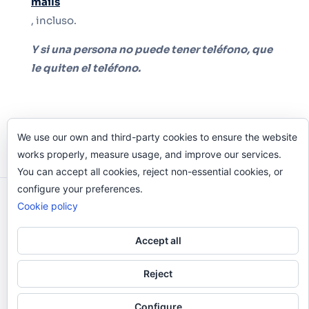
mails
, incluso.
Y si una persona no puede tener teléfono, que
le quiten el teléfono.
We use our own and third-party cookies to ensure the website
works properly, measure usage, and improve our services.
You can accept all cookies, reject non-essential cookies, or
configure your preferences.
Odi O'Malley © 2016-2025. Todos Los Derechos
Cookie policy
Reservados.
Accept all
Reject
Configure