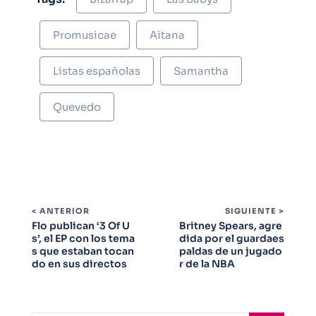
Promusicae
Aitana
Listas españolas
Samantha
Quevedo
< ANTERIOR
SIGUIENTE >
Flo publican ‘3 Of U
Britney Spears, agre
s’, el EP con los tema
dida por el guardaes
s que estaban tocan
paldas de un jugado
do en sus directos
r de la NBA