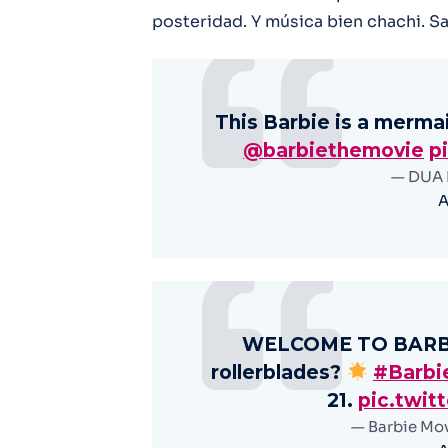
posteridad. Y música bien chachi. Sa
This Barbie is a merma
@barbiethemovie
p
— DUA 
A
WELCOME TO BARBIE
rollerblades?
#Barbi
21.
pic.twit
— Barbie Mo