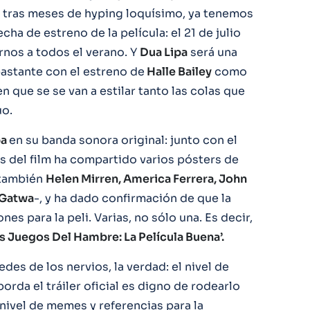
, tras meses de hyping loquísimo, ya tenemos
ha de estreno de la película: el 21 de julio
arnos a todos el verano. Y
Dua Lipa
será una
bastante con el estreno de
Halle Bailey
como
en que se se van a estilar tanto las colas que
uo.
pa
en su banda sonora original: junto con el
des del film ha compartido varios pósters de
 también
Helen Mirren, America Ferrera, John
 Gatwa
-, y ha dado confirmación de que la
nes para la peli. Varias, no sólo una. Es decir,
s Juegos Del Hambre: La Película Buena’.
es de los nervios, la verdad: el nivel de
rda el tráiler oficial es digno de rodearlo
nivel de memes y referencias para la