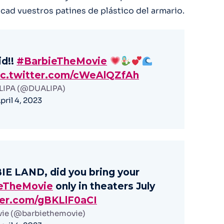
cad vuestros patines de plástico del armario.
id!!
#BarbieTheMovie
ic.twitter.com/cWeAlQZfAh
LIPA (@DUALIPA)
pril 4, 2023
 LAND, did you bring your
eTheMovie
only in theaters July
ter.com/gBKLlF0aCI
vie (@barbiethemovie)