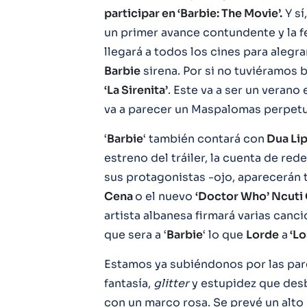
participar en ‘Barbie: The Movie’.
Y sí
un primer avance contundente y la fec
llegará a todos los cines para alegr
Barbie
sirena. Por si no tuviéramos 
‘La Sirenita’
. Este va a ser un verano 
va a parecer un Maspalomas perpet
‘
Barbie
‘ también contará con
Dua Li
estreno del tráiler, la cuenta de re
sus protagonistas -ojo, aparecerán
Cena
o el nuevo
‘Doctor Who’ Ncuti
artista albanesa firmará varias cancio
que sera a ‘
Barbie
‘ lo que
Lorde
a
‘Lo
Estamos ya subiéndonos por las pared
fantasía,
glitter
y estupidez que desbo
con un marco rosa. Se prevé un alto 