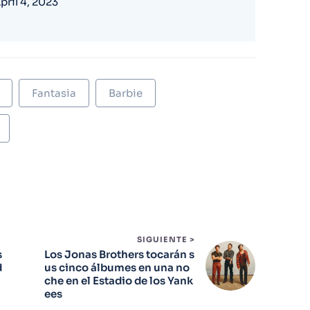
pril 4, 2023
Fantasia
Barbie
SIGUIENTE >
s
Los Jonas Brothers tocarán s
d
us cinco álbumes en una no
che en el Estadio de los Yank
ees