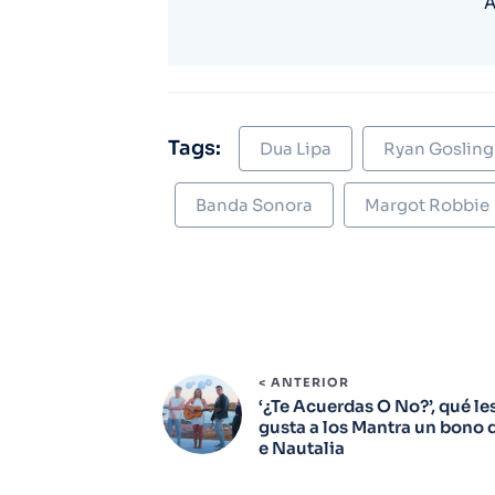
A
Tags:
Dua Lipa
Ryan Gosling
Banda Sonora
Margot Robbie
< ANTERIOR
‘¿Te Acuerdas O No?’, qué le
gusta a los Mantra un bono 
e Nautalia