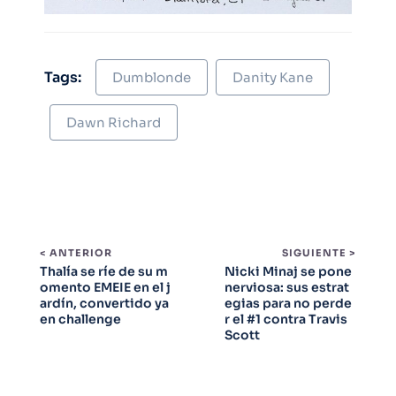
Tags:
Dumblonde
Danity Kane
Dawn Richard
< ANTERIOR
SIGUIENTE >
Thalía se ríe de su m
Nicki Minaj se pone
omento EMEIE en el j
nerviosa: sus estrat
ardín, convertido ya
egias para no perde
en challenge
r el #1 contra Travis
Scott