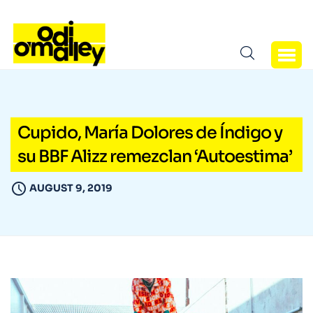
Cupido, María Dolores de Índigo y
su BBF Alizz remezclan ‘Autoestima’
AUGUST 9, 2019