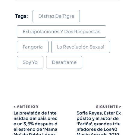
Tags:
Disfraz De Tigre
Extrapolaciones Y Dos Respuestas
Fangoria
La Revolución Sexual
Soy Yo
Desafíame
< ANTERIOR
SIGUIENTE >
La previsión de inte
Sofía Reyes, Ester Ex
nsidad del país crec
pósito y el autor de
e un 3,6% después d
‘Fariña’, grandes triu
el estreno de ‘Mama
nfadores de Los40
No’ de Pablo López
Music Awards 2019